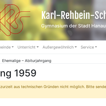
Karl-Rehbein-Sc
Gymnasium der Stadt Hanau
meinde
Unterricht
Außergewöhnlich
Service
/
Ehemalige – Abiturjahrgang
ang 1959
zurzeit aus technischen Gründen nicht möglich. Bitte sende