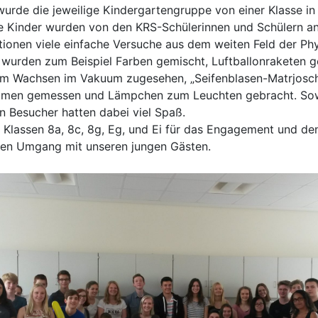
wurde die jeweilige Kindergartengruppe von einer Klasse i
 Kinder wurden von den KRS-Schülerinnen und Schülern an
tionen viele einfache Versuche aus dem weiten Feld der Ph
 wurden zum Beispiel Farben gemischt, Luftballonraketen ge
m Wachsen im Vakuum zugesehen, „Seifenblasen-Matrjosch
umen gemessen und Lämpchen zum Leuchten gebracht. Sowo
n Besucher hatten dabei viel Spaß.
 Klassen 8a, 8c, 8g, Eg, und Ei für das Engagement und den
len Umgang mit unseren jungen Gästen.