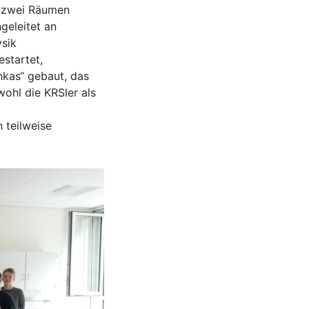
n zwei Räumen
geleitet an
ysik
startet,
kas“ gebaut, das
hl die KRSler als
 teilweise