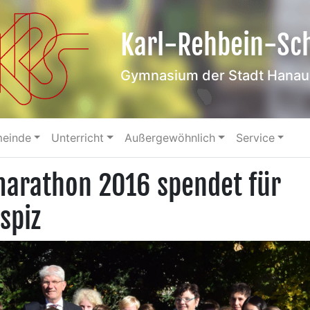
Karl-Rehbein-Sc
Gymnasium der Stadt Hanau
meinde
Unterricht
Außergewöhnlich
Service
arathon 2016 spendet für
spiz