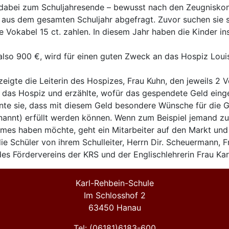
dabei zum Schuljahresende – bewusst nach den Zeugniskon
 aus dem gesamten Schuljahr abgefragt. Zuvor suchen sie 
ige Vokabel 15 ct. zahlen. In diesem Jahr haben die Kinder i
also 900 €, wird für einen guten Zweck an das Hospiz Loui
eigte die Leiterin des Hospizes, Frau Kuhn, den jeweils 2 V
n das Hospiz und erzählte, wofür das gespendete Geld einge
nte sie, dass mit diesem Geld besondere Wünsche für die G
enannt) erfüllt werden können. Wenn zum Beispiel jemand z
mes haben möchte, geht ein Mitarbeiter auf den Markt und 
ie Schüler von ihrem Schulleiter, Herrn Dir. Scheuermann, Fr
es Fördervereins der KRS und der Englischlehrerin Frau Kar
Karl-Rehbein-Schule
Im Schlosshof 2
63450 Hanau
Tel: (06181)6183-600