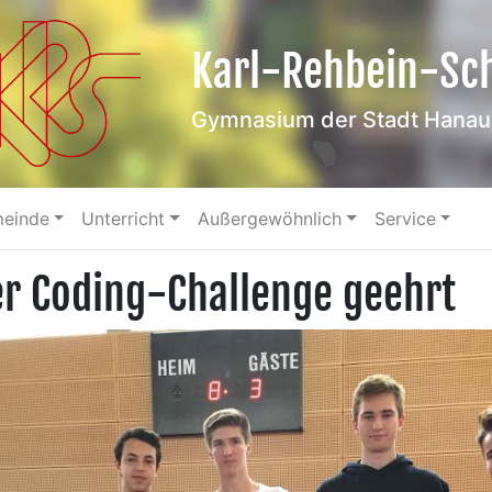
Karl-Rehbein-Sc
Gymnasium der Stadt Hanau
meinde
Unterricht
Außergewöhnlich
Service
er Coding-Challenge geehrt