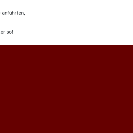
 anführten,
er so!