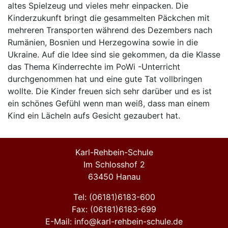
altes
Spielzeug und vieles
mehr einpacken.
Die
Kinderzukunft bringt die gesammelten
Päckchen mit
mehreren
Transporten während des
Dezembers nach
Rumänien, Bosnien und
Herzegowina sowie in die
Ukraine. Auf die
Idee sind sie gekommen, da die Klasse
das
Thema Kinderrechte im PoWi -Unterricht
durchgenommen hat und eine gute Tat vollbringen
wollte. Die Kinder freuen sich sehr darüber und es ist
ein schönes
Gefühl wenn man weiß, dass man einem
Kind ein Lächeln aufs
Gesicht gezaubert hat.
Karl-Rehbein-Schule
Im Schlosshof 2
63450 Hanau
Tel: (06181)6183-600
Fax: (06181)6183-699
E-Mail: info@karl-rehbein-schule.de