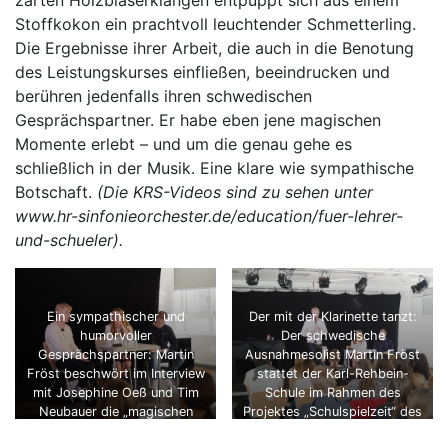
zarten Holzbläserklängen entpuppt sich aus einem
Stoffkokon ein prachtvoll leuchtender Schmetterling.
Die Ergebnisse ihrer Arbeit, die auch in die Benotung
des Leistungskurses einfließen, beeindrucken und
berühren jedenfalls ihren schwedischen
Gesprächspartner. Er habe eben jene magischen
Momente erlebt – und um die genau gehe es
schließlich in der Musik. Eine klare wie sympathische
Botschaft.
(Die KRS-Videos sind zu sehen unter
www.hr-sinfonieorchester.de/education/fuer-lehrer-
und-schueler).
Ein sympathischer und
Der mit der Klarinette tanzt:
humorvoller
Der schwedische
Gesprächspartner: Martin
Ausnahmesolist Martin Fröst
Fröst beschwört im Interview
stattet der Karl-Rehbein-
mit Josephine Oeß und Tim
Schule im Rahmen des
Neubauer die „magischen
Projektes „Schulspielzeit“ des
Momente“ in der Musik.
Hessischen Rundfunks einen