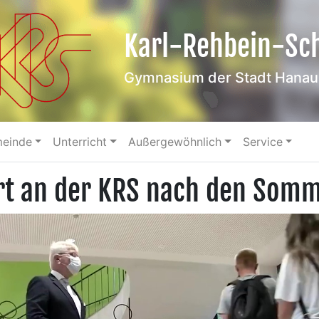
Karl-Rehbein-Sc
Gymnasium der Stadt Hanau
meinde
Unterricht
Außergewöhnlich
Service
rt an der KRS nach den Somm