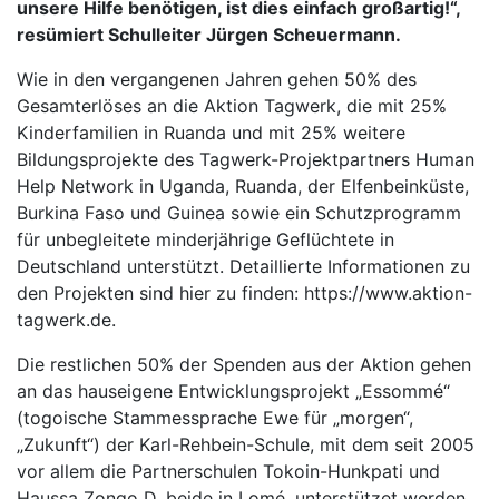
unsere Hilfe benötigen, ist dies einfach großartig!“,
resümiert Schulleiter Jürgen Scheuermann.
Wie in den vergangenen Jahren gehen 50% des
Gesamterlöses an die Aktion Tagwerk, die mit 25%
Kinderfamilien in Ruanda und mit 25% weitere
Bildungsprojekte des Tagwerk-Projektpartners Human
Help Network in Uganda, Ruanda, der Elfenbeinküste,
Burkina Faso und Guinea sowie ein Schutzprogramm
für unbegleitete minderjährige Geflüchtete in
Deutschland unterstützt. Detaillierte Informationen zu
den Projekten sind hier zu finden: https://www.aktion-
tagwerk.de.
Die restlichen 50% der Spenden aus der Aktion gehen
an das hauseigene Entwicklungsprojekt „Essommé“
(togoische Stammessprache Ewe für „morgen“,
„Zukunft“) der Karl-Rehbein-Schule, mit dem seit 2005
vor allem die Partnerschulen Tokoin-Hunkpati und
Haussa Zongo D, beide in Lomé, unterstützet werden.