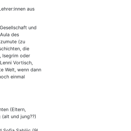
 Lehrer:innen aus
Gesellschaft und
 Aula des
 zumute (zu
chichten, die
, Isegrim oder
Lenni Vortisch,
te Welt, wenn dann
 noch einmal
en (Eltern,
 (alt und jung??)
 Sofia Sabljic (9l,