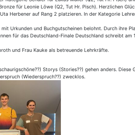
Bronze für Leonie Löwe (Q2, Tut Hr. Pisch). Herzlichen Glü
 Uta Herbener auf Rang 2 platzieren. In der Kategorie Lehr
mit Urkunden und Buchgutscheinen belohnt. Durch ihre Pl
innen für das Deutschland-Finale Deutschland schreibt am 13
roth und Frau Kauke als betreuende Lehrkräfte.
chaurigschöne??) Storys (Stories??) gehen anders. Diese G
iderspruch (Wiederspruch??) zwecklos.