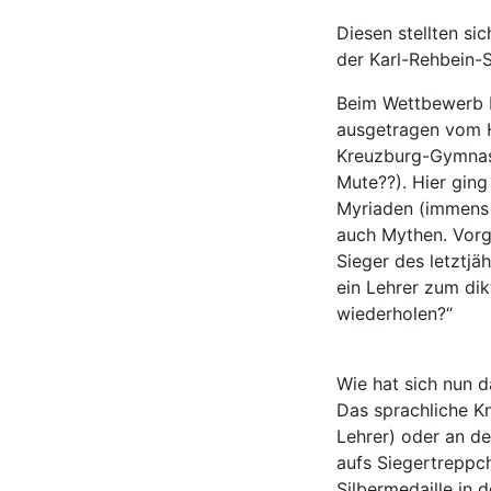
Diesen stellten sic
der Karl-Rehbein-
Beim Wettbewerb M
ausgetragen vom H
Kreuzburg-Gymnas
Mute??). Hier gin
Myriaden (immens 
auch Mythen. Vorg
Sieger des letztj
ein Lehrer zum dik
wiederholen?“
Wie hat sich nun
Das sprachliche K
Lehrer) oder an de
aufs Siegertreppc
Silbermedaille in d