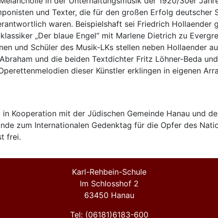
Melancholie in der Unterhaltungsmusik der 1920/30er Jahre
ponisten und Texter, die für den großen Erfolg deutscher 
antwortlich waren. Beispielshaft sei Friedrich Hollaender 
klassiker „Der blaue Engel“ mit Marlene Dietrich zu Everg
nnen und Schüler des Musik-LKs stellen neben Hollaender a
Abraham und die beiden Textdichter Fritz Löhner-Beda und
Operettenmelodien dieser Künstler erklingen in eigenen Ar
t in Kooperation mit der Jüdischen Gemeinde Hanau und de
nde zum Internationalen Gedenktag für die Opfer des Nati
t frei.
Karl-Rehbein-Schule
Im Schlosshof 2
63450 Hanau
Tel: (06181)6183-600