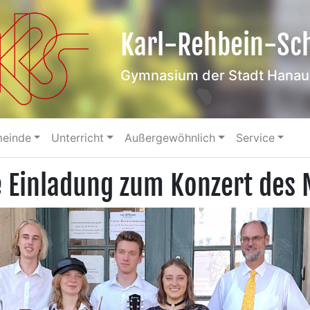
Karl-Rehbein-Sc
Gymnasium der Stadt Hanau
meinde
Unterricht
Außergewöhnlich
Service
e Einladung zum Konzert des