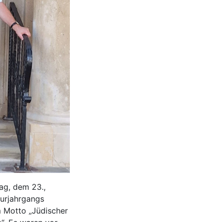
ag, dem 23.,
turjahrgangs
m Motto „Jüdischer