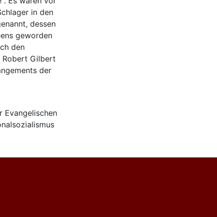
“. Es waren vor
Schlager in den
genannt, dessen
reens geworden
uch den
 Robert Gilbert
rangements der
r Evangelischen
onalsozialismus