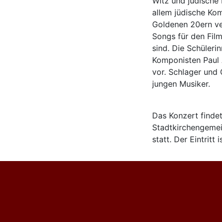
Witz und jüdische 
allem jüdische Kom
Goldenen 20ern ver
Songs für den Film
sind. Die Schüleri
Komponisten Paul 
vor. Schlager und 
jungen Musiker.
Das Konzert finde
Stadtkirchengemei
statt. Der Eintritt is