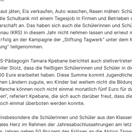
raut jäten, Eis verkaufen, Auto waschen, Rasen mähen: Schü
ie Schulbank mit einem Tagesjob in Firmen und Betrieben o
arschaft an. Das haben sich auch die Schülerinnen und Schü
nau (KRS) in diesem Jahr nicht nehmen lassen und erneut 
folg an der Kampagne der „Stiftung Tagwerk“ unter dem 
kung“ teilgenommen.
S-Pädagogin Tamara Kpebane berichtet auch stellvertrete
er Stolz, dass die fleißigen Schülerinnen und Schüler in d
00 Eure erarbeitet haben. Diese Summe kommt Jugendlich
chen Ländern zugute, wo Kinder bei weitem nicht die Bildu
Manche können noch nicht einmal monatlich fünf Euro für d
en“, referiert Kpebane, die sich auch darüber freut, dass 
och einmal überboten werden konnte.
 insbesondere die Schülerinnen und Schüler aus den Klasse
ziales Herz im Rahmen der Jahresabschlussehrungen am letz
n Jahren gehen 50 Prozent des Erlöses an die Aktion Tagwe