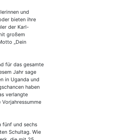
lerinnen und
der bieten ihre
ler der Karl-
mit großem
Motto „Dein
nd für das gesamte
iesem Jahr sage
en in Uganda und
ngschancen haben
as verlangte
die Vorjahressumme
n fünf und sechs
ten Schultag. Wie
rk, die mit 25