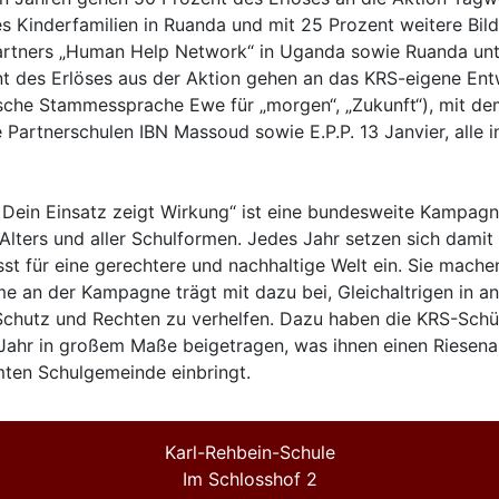
s Kinderfamilien in Ruanda und mit 25 Prozent weitere Bil
rtners „Human Help Network“ in Uganda sowie Ruanda unt
t des Erlöses aus der Aktion gehen an das KRS-eigene Ent
che Stammessprache Ewe für „morgen“, „Zukunft“), mit dem
 Partnerschulen IBN Massoud sowie E.P.P. 13 Janvier, alle 
 Dein Einsatz zeigt Wirkung“ ist eine bundesweite Kampagn
Alters und aller Schulformen. Jedes Jahr setzen sich damit
t für eine gerechtere und nachhaltige Welt ein. Sie machen
hme an der Kampagne trägt mit dazu bei, Gleichaltrigen in 
Schutz und Rechten zu verhelfen. Dazu haben die KRS-Schü
 Jahr in großem Maße beigetragen, was ihnen einen Riesen
ten Schulgemeinde einbringt.
Karl-Rehbein-Schule
Im Schlosshof 2