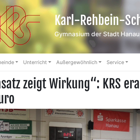
Karl-Rehbein-Sc
Gymnasium der Stadt Hanau
meinde
Unterricht
Außergewöhnlich
Service
nsatz zeigt Wirkung“: KRS era
uro