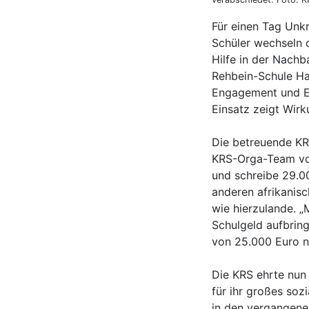
Für einen Tag Unk
Schüler wechseln d
Hilfe in der Nachb
Rehbein-Schule Ha
Engagement und Er
Einsatz zeigt Wir
Die betreuende KR
KRS-Orga-Team voll
und schreibe 29.0
anderen afrikanis
wie hierzulande. „
Schulgeld aufbring
von 25.000 Euro n
Die KRS ehrte nun
für ihr großes so
in den vergangene