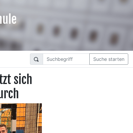
hule
Suche starten
zt sich
urch