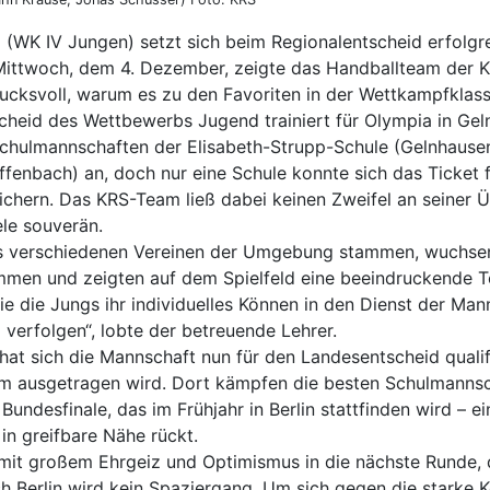
(WK IV Jungen) setzt sich beim Regionalentscheid erfolgr
ttwoch, dem 4. Dezember, zeigte das Handballteam der K
ucksvoll, warum es zu den Favoriten in der Wettkampfklass
cheid des Wettbewerbs Jugend trainiert für Olympia in Gel
chulmannschaften der Elisabeth-Strupp-Schule (Gelnhaus
fenbach) an, doch nur eine Schule konnte sich das Ticket 
ichern. Das KRS-Team ließ dabei keinen Zweifel an seiner 
le souverän.
aus verschiedenen Vereinen der Umgebung stammen, wuchsen 
ammen und zeigten auf dem Spielfeld eine beeindruckende T
 wie die Jungs ihr individuelles Können in den Dienst der Man
 verfolgen“, lobte der betreuende Lehrer.
hat sich die Mannschaft nun für den Landesentscheid qualifi
im ausgetragen wird. Dort kämpfen die besten Schulmanns
Bundesfinale, das im Frühjahr in Berlin stattfinden wird – ei
in greifbare Nähe rückt.
 mit großem Ehrgeiz und Optimismus in die nächste Runde, 
h Berlin wird kein Spaziergang. Um sich gegen die starke 