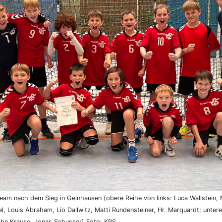
eam nach dem Sieg in Gelnhausen (obere Reihe von links: Luca Wallstein, 
l, Louis Abraham, Lio Dallwitz, Matti Rundensteiner, Hr. Marquardt; untere
ahn Krause, Jonas Schusser) Foto: KRS