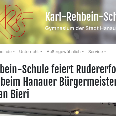
Karl-Rehbein-Sc
Gymnasium der Stadt Hanau
meinde
Unterricht
Außergewöhnlich
Service
bein-Schule feiert Rudererf
beim Hanauer Bürgermeister
an Bieri