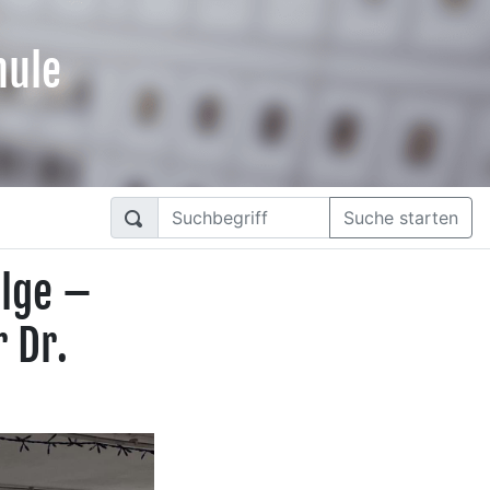
hule
Suche starten
olge –
 Dr.