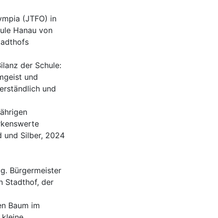
ympia (JTFO) in
hule Hanau von
tadthofs
ilanz der Schule:
amgeist und
erständlich und
jährigen
erkenswerte
d und Silber, 2024
ag. Bürgermeister
n Stadthof, der
nen Baum im
 kleine