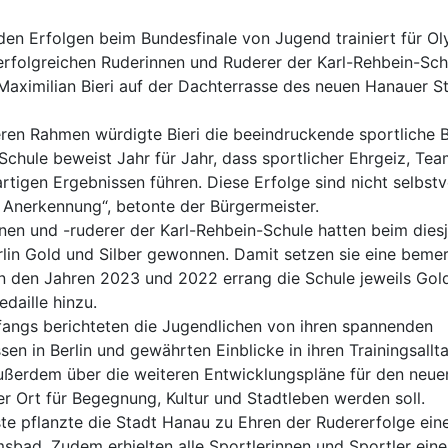
en Erfolgen beim Bundesfinale von Jugend trainiert für Ol
 erfolgreichen Ruderinnen und Ruderer der Karl-Rehbein-Sc
Maximilian Bieri auf der Dachterrasse des neuen Hanauer S
ren Rahmen würdigte Bieri die beeindruckende sportliche B
Schule beweist Jahr für Jahr, dass sportlicher Ehrgeiz, Te
tigen Ergebnissen führen. Diese Erfolge sind nicht selbstv
 Anerkennung“, betonte der Bürgermeister.
nen und -ruderer der Karl-Rehbein-Schule hatten beim dies
erlin Gold und Silber gewonnen. Damit setzen sie eine bem
 In den Jahren 2023 und 2022 errang die Schule jeweils Gol
daille hinzu.
ngs berichteten die Jugendlichen von ihren spannenden
en in Berlin und gewährten Einblicke in ihren Trainingsallt
außerdem über die weiteren Entwicklungspläne für den neue
ler Ort für Begegnung, Kultur und Stadtleben werden soll.
te pflanzte die Stadt Hanau zu Ehren der Rudererfolge ei
sbad. Zudem erhielten alle Sportlerinnen und Sportler eine