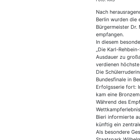
Nach herausragend
Berlin wurden die
Bürgermeister Dr. 
empfangen.
In diesem besonde
„Die Karl-Rehbein-
Ausdauer zu großar
verdienen höchste
Die Schülerruderin
Bundesfinale in B
Erfolgsserie fort:
kam eine Bronzeme
Während des Empfa
Wettkampferlebniss
Bieri informierte 
künftig ein zentra
Als besondere Ges
Staatspark Wilhelm