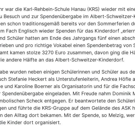
hr war die Karl-Rehbein-Schule Hanau (KRS) wieder mit ei
zu Besuch und zur Spendenübergabe im Albert-Schweitzer-K
en schon traditionsgemäß bereits vor den Sommerferien d
m Fach Englisch wieder Spenden für das Kinderdorf „erler
und Schüler hatten am Ende des Jahrgangs fünf einen absc
rieben und pro richtige Vokabel einen Spendenbetrag von
amt kamen stolze 3270 Euro zusammen, davon ging die Hä
ie andere Hälfte an das Albert-Schweitzer-Kinderdorf.
be wurden neben einigen Schülerinnen und Schüler aus d
h Stefanie Heckert als Unterstufenleiterin, Andrea Höfle 
e und Karoline Boerner als Organisatorin und für die Fachsc
r Spendenübergabe eingeladen. Mit Freude nahm Dominik 
mbolischen Scheck entgegen. Er beantwortete den Schüler
agen und führte die KRS-Gruppe auf dem Gelände des ASK h
 in den Alltag dort bekamen. Mit der Spende, so Melzig, we
die Kinder dort organisiert.