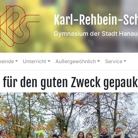
Karl-Rehbein-Sc
Gymnasium der Stadt Hanau
meinde
Unterricht
Außergewöhnlich
Service
 für den guten Zweck gepauk