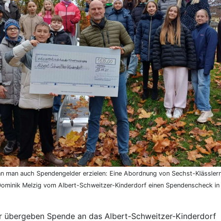
n man auch Spendengelder erzielen: Eine Abordnung von Sechst-Klässlern
Dominik Melzig vom Albert-Schweitzer-Kinderdorf einen Spendenscheck i
r übergeben Spende an das Albert-Schweitzer-Kinderdorf