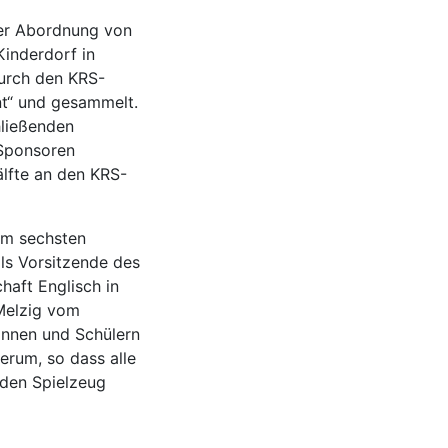
ner Abordnung von
inderdorf in
urch den KRS-
nt“ und gesammelt.
hließenden
 Sponsoren
lfte an den KRS-
em sechsten
als Vorsitzende des
haft Englisch in
Melzig vom
innen und Schülern
erum, so dass alle
rden Spielzeug