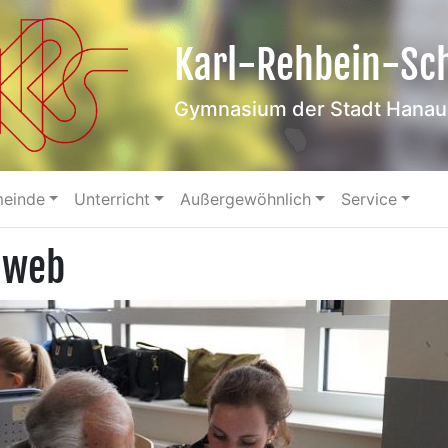
Karl-Rehbein-Sc
Gymnasium der Stadt Hanau
meinde
Unterricht
Außergewöhnlich
Service
-web