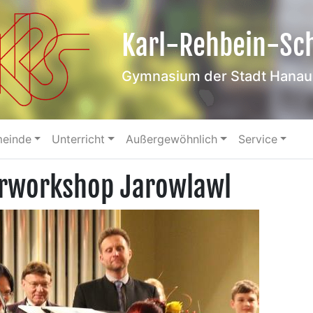
Karl-Rehbein-Sc
Gymnasium der Stadt Hanau
meinde
Unterricht
Außergewöhnlich
Service
rworkshop Jarowlawl