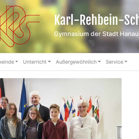
Karl-Rehbein-Sc
Gymnasium der Stadt Hanau
meinde
Unterricht
Außergewöhnlich
Service