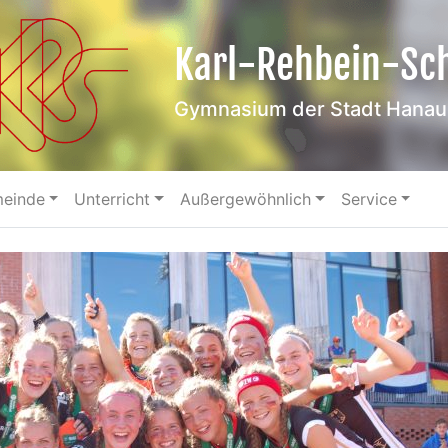
Karl-Rehbein-Sc
Gymnasium der Stadt Hanau
meinde
Unterricht
Außergewöhnlich
Service