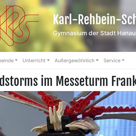
Karl-Rehbein-Sc
Gymnasium der Stadt Hanau
meinde
Unterricht
Außergewöhnlich
Service
dstorms im Messeturm Frank