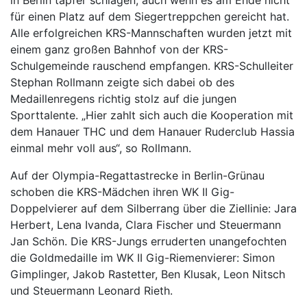
in Berlin tapfer schlagen, auch wenn es am Ende nicht
für einen Platz auf dem Siegertreppchen gereicht hat.
Alle erfolgreichen KRS-Mannschaften wurden jetzt mit
einem ganz großen Bahnhof von der KRS-
Schulgemeinde rauschend empfangen. KRS-Schulleiter
Stephan Rollmann zeigte sich dabei ob des
Medaillenregens richtig stolz auf die jungen
Sporttalente. „Hier zahlt sich auch die Kooperation mit
dem Hanauer THC und dem Hanauer Ruderclub Hassia
einmal mehr voll aus“, so Rollmann.
Auf der Olympia-Regattastrecke in Berlin-Grünau
schoben die KRS-Mädchen ihren WK II Gig-
Doppelvierer auf dem Silberrang über die Ziellinie: Jara
Herbert, Lena Ivanda, Clara Fischer und Steuermann
Jan Schön. Die KRS-Jungs erruderten unangefochten
die Goldmedaille im WK II Gig-Riemenvierer: Simon
Gimplinger, Jakob Rastetter, Ben Klusak, Leon Nitsch
und Steuermann Leonard Rieth.