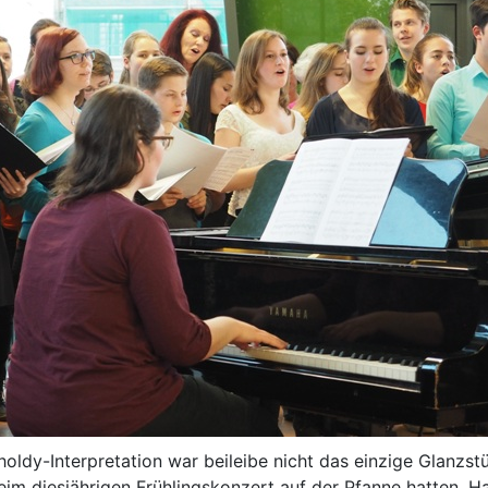
ldy-Interpretation war beileibe nicht das einzige Glanzstü
im diesjährigen Frühlingskonzert auf der Pfanne hatten. H