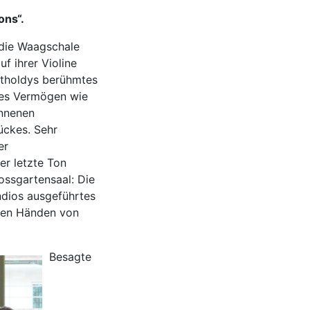
ons“.
 die Waagschale
f ihrer Violine
rtholdys berühmtes
hes Vermögen wie
onnenen
ückes. Sehr
er
r letzte Ton
ossgartensaal: Die
ndios ausgeführtes
 den Händen von
Besagte