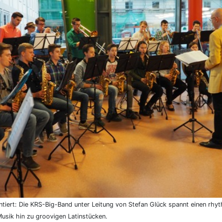
intiert: Die KRS-Big-Band unter Leitung von Stefan Glück spannt einen r
sik hin zu groovigen Latinstücken.