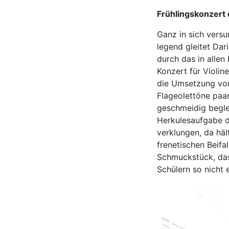
Frühlingskonzert 
Ganz in sich vers
legend gleitet Dar
durch das in alle
Konzert für Violi
die Umsetzung von
Flageolettöne paar
geschmeidig beglei
Herkulesaufgabe d
verklungen, da häl
frenetischen Beifa
Schmuckstück, das
Schülern so nicht 