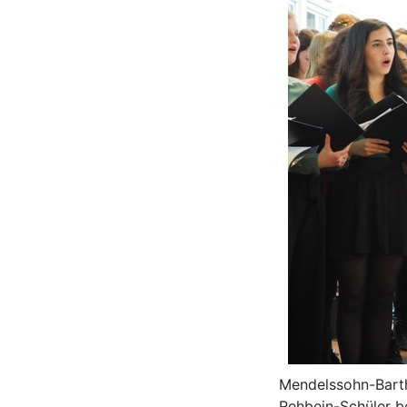
Mendelssohn-Bartho
Rehbein-Schüler be