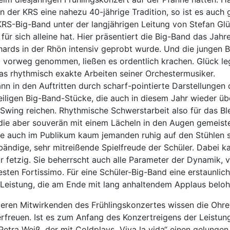
n der KRS eine nahezu 40-jährige Tradition, so ist es auch 
KRS-Big-Band unter der langjährigen Leitung von Stefan Gl
 für sich alleine hat. Hier präsentiert die Big-Band das Ja
hards in der Rhön intensiv geprobt wurde. Und die jungen 
i vorweg genommen, ließen es ordentlich krachen. Glück le
as rhythmisch exakte Arbeiten seiner Orchestermusiker.
nn in den Auftritten durch scharf-pointierte Darstellungen
eiligen Big-Band-Stücke, die auch in diesem Jahr wieder übe
 Swing reichen. Rhythmische Schwerstarbeit also für das Bl
ie aber souverän mit einem Lächeln in den Augen gemeiste
ie auch im Publikum kaum jemanden ruhig auf den Stühlen si
bändige, sehr mitreißende Spielfreude der Schüler. Dabei k
r fetzig. Sie beherrscht auch alle Parameter der Dynamik, 
sten Fortissimo. Für eine Schüler-Big-Band eine erstaunlic
eistung, die am Ende mit lang anhaltendem Applaus beloh
teren Mitwirkenden des Frühlingskonzertes wissen die Ohre
erfreuen. Ist es zum Anfang des Konzertreigens der Leistu
Petra Weiß, der mit Coldplays „Viva la vida“ einen gelungen 