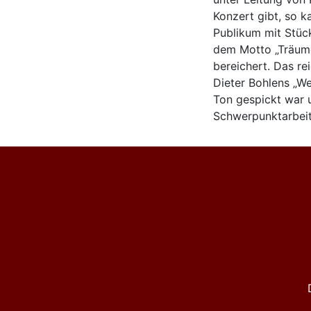
Konzert gibt, so 
Publikum mit Stüc
dem Motto „Träume
bereichert. Das re
Dieter Bohlens „We
Ton gespickt war u
Schwerpunktarbeit