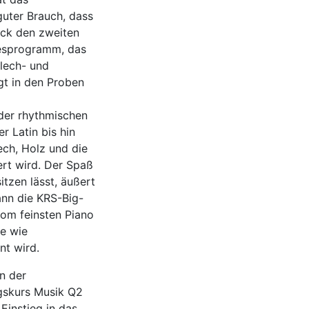
guter Brauch, dass
ück den zweiten
hresprogramm, das
Blech- und
gt in den Proben
 der rhythmischen
r Latin bis hin
ech, Holz und die
rt wird. Der Spaß
tzen lässt, äußert
ann die KRS-Big-
vom feinsten Piano
he wie
nt wird.
n der
ngskurs Musik Q2
Einstieg in das