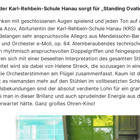
der Karl-Rehbein-Schule Hanau sorgt für „Standing Ovati
unken mit geschlossenen Augen spielend und jeden Ton auf
ia Azov, Abiturientin der Karl-Rehbein-Schule Hanau (KRS) au
n Belangen sehr anspruchsvolle Allegro aus Mendelssohn-Ba
ne und Orchester e-Moll, op. 64. Atemberaubendes technisc
 rhythmisch anspruchsvollen Doppelgriffen und feingesp
en sich mit einer beseelten Interpretation des gesamten St
tet wird sie dabei von Helene Streck, die sozusagen in ein
ie Orchesterstimmen am Flügel zusammenfasst. Kaum ist de
t es niemanden mehr auf den Stühlen im vollbesetzten Schl
llsbekundungen sind der absolut verdiente Lohn für ein gra
 man in dieser Brillanz und auch sprudelnder Energie aus
erwartet hätte. Ganz großes Ohren-Kino!