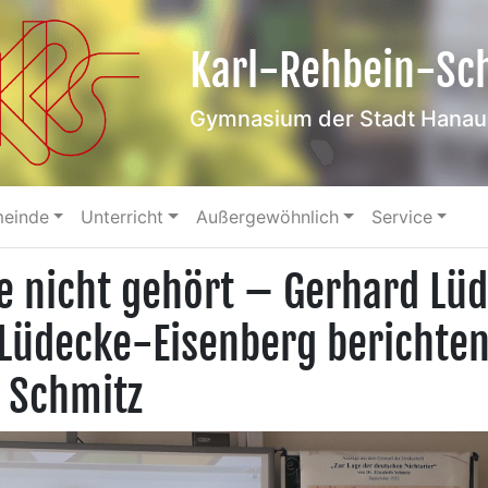
Karl-Rehbein-Sc
Gymnasium der Stadt Hanau
meinde
Unterricht
Außergewöhnlich
Service
e nicht gehört – Gerhard Lü
 Lüdecke-Eisenberg berichte
h Schmitz