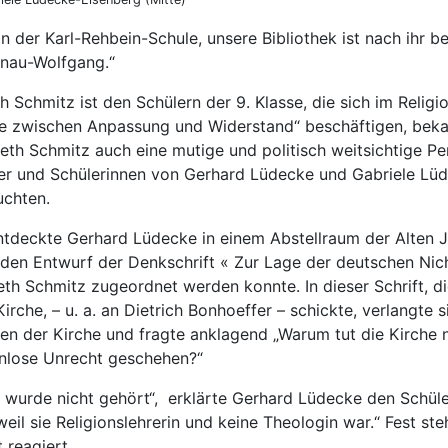
an der Karl-Rehbein-Schule, unsere Bibliothek ist nach ihr b
anau-Wolfgang.“
 Schmitz ist den Schülern der 9. Klasse, die sich im Religio
 zwischen Anpassung und Widerstand“ beschäftigen, bekan
th Schmitz auch eine mutige und politisch weitsichtige Per
ler und Schülerinnen von Gerhard Lüdecke und Gabriele Lü
uchten.
entdeckte Gerhard Lüdecke in einem Abstellraum der Alten 
den Entwurf der Denkschrift « Zur Lage der deutschen Nicht
beth Schmitz zugeordnet werden konnte. In dieser Schrift, di
che, – u. a. an Dietrich Bonhoeffer – schickte, verlangte si
ten der Kirche und fragte anklagend „Warum tut die Kirche
enlose Unrecht geschehen?“
 wurde nicht gehört“, erklärte Gerhard Lüdecke den Schülern
weil sie Religionslehrerin und keine Theologin war.“ Fest ste
 reagiert.