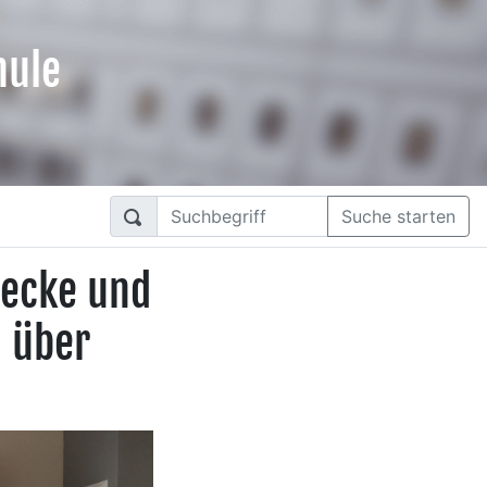
hule
Suche starten
decke und
n über