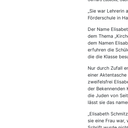
„Sie war Lehrerin 
Förderschule in H
Der Name Elisabeth
dem Thema „Kirche
dem Namen Elisabe
erfuhren die Schü
die die Klasse bes
Nur durch Zufall 
einer Aktentasche 
zweifelsfrei Elisa
der Bekennenden Kir
die Juden von Sei
lässt sie das nam
„Elisabeth Schmitz
sie eine Frau war, 
Schrift wurde nicht