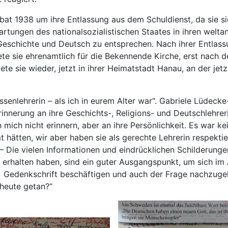
bat 1938 um ihre Entlassung aus dem Schuldienst, da sie sic
rtungen des nationalsozialistischen Staates in ihren welta
 Geschichte und Deutsch zu entsprechen. Nach ihrer Entlas
ete sie ehrenamtlich für die Bekennende Kirche, erst nach 
tete sie wieder, jetzt in ihrer Heimatstadt Hanau, an der jet
ssenlehrerin – als ich in eurem Alter war“. Gabriele Lüdeck
rinnerung an ihre Geschichts-, Religions- und Deutschlehreri
 mich nicht erinnern, aber an ihre Persönlichkeit. Es war kei
 hätten, wir aber haben sie als gerechte Lehrerin respektie
 – Die vielen Informationen und eindrücklichen Schilderungen
 erhalten haben, sind ein guter Ausgangspunkt, um sich im 
´ Gedenkschrift beschäftigen und auch der Frage nachzuge
 heute getan?“