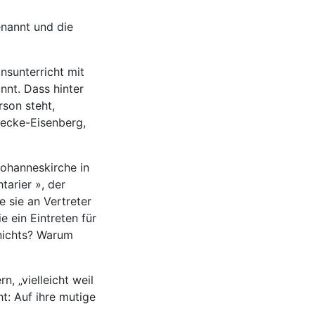
enannt und die
nsunterricht mit
nt. Dass hinter
son steht,
decke-Eisenberg,
Johanneskirche in
arier », der
e sie an Vertreter
e ein Eintreten für
 nichts? Warum
, „vielleicht weil
ht: Auf ihre mutige