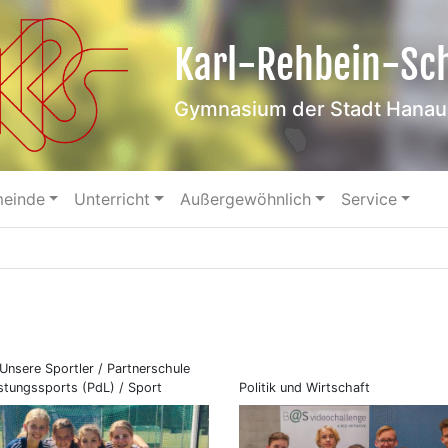
Karl-Rehbein-Sc
Gymnasium der Stadt Hanau
meinde
Unterricht
Außergewöhnlich
Service
 Unsere Sportler / Partnerschule
stungssports (PdL) / Sport
Politik und Wirtschaft