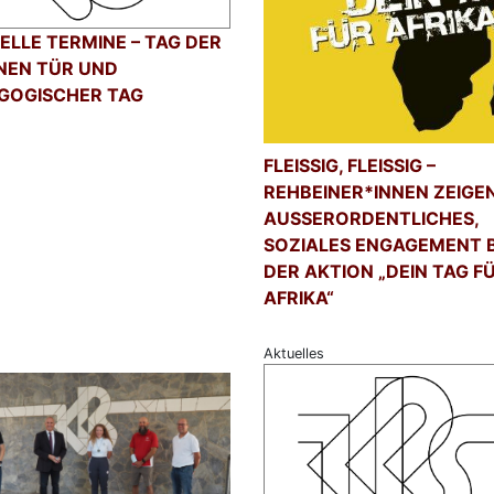
ELLE TERMINE – TAG DER
NEN TÜR UND
GOGISCHER TAG
FLEISSIG, FLEISSIG – RE
HBEINER*INNEN ZEIGEN A
SSERORDENTLICHES, SOZ
IALES ENGAGEMENT BEI D
AKTION „DEIN TAG FÜR A
IKA“
Aktuelles