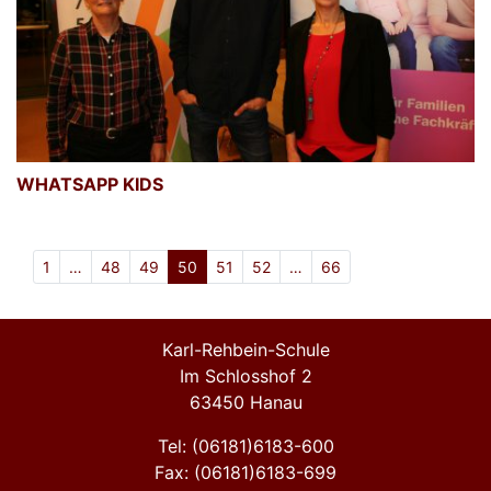
WHATSAPP KIDS
1
…
48
49
50
51
52
…
66
Karl-Rehbein-Schule
Im Schlosshof 2
63450 Hanau
Tel: (06181)6183-600
Fax: (06181)6183-699